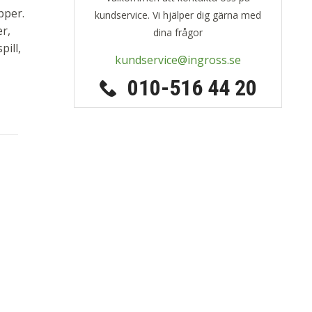
pper.
kundservice. Vi hjälper dig gärna med
er,
dina frågor
ill,
kundservice@ingross.se
010-516 44 20