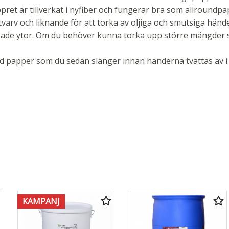
ret är tillverkat i nyfiber och fungerar bra som allroundpa
tvarv och liknande för att torka av oljiga och smutsiga händ
sade ytor. Om du behöver kunna torka upp större mängder sp
med papper som du sedan slänger innan händerna tvättas av i
KAMPANJ