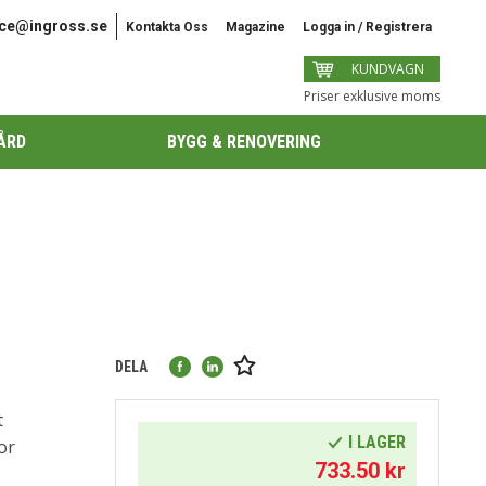
ice@ingross.se
Kontakta Oss
Magazine
Logga in / Registrera
KUNDVAGN
Priser exklusive moms
ÅRD
BYGG & RENOVERING
DELA
t
I LAGER
or
733.50
kr