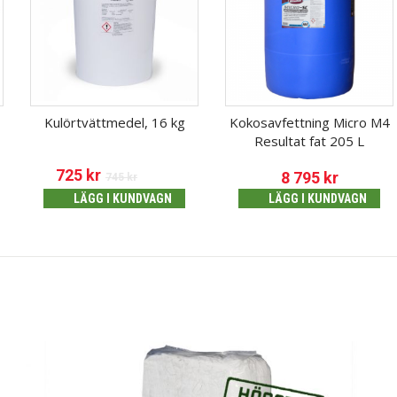
Kulörtvättmedel, 16 kg
Kokosavfettning Micro M4
Resultat fat 205 L
725
kr
8 795
kr
745
kr
LÄGG I KUNDVAGN
LÄGG I KUNDVAGN