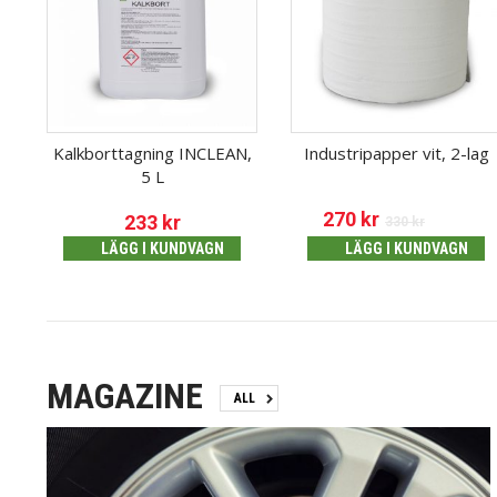
Kalkborttagning INCLEAN,
Industripapper vit, 2-lag
5 L
270
kr
233
kr
330
kr
LÄGG I KUNDVAGN
LÄGG I KUNDVAGN
MAGAZINE
ALL