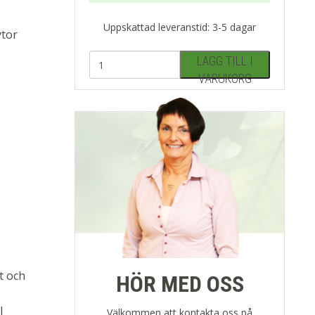
Uppskattad leveranstid: 3-5 dagar
ytor
LÄGG TILL I
VARUKORG
t och
HÖR MED OSS
l
Välkommen att kontakta oss på