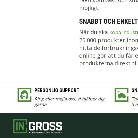
fåen kompakt och smar
möjligt.
SNABBT OCH ENKELT
När du ska
köpa indust
25 000 produkter inom 
hitta de förbruknings
online gör att du får 
produkterna direkt til
PERSONLIG SUPPORT
SN
Ring eller mejla oss, vi hjälper dig
Tr
gärna
5 