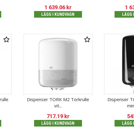
1 639.06
kr
1 6
LÄGG I KUNDVAGN
LÄGG 
ulle
Dispenser TORK M2 Torkrulle
Dispenser T
vit...
min
717.19
kr
54
LÄGG I KUNDVAGN
LÄGG 