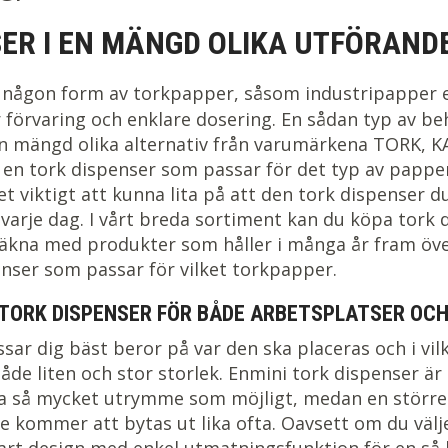
ER I EN MÄNGD OLIKA UTFÖRAND
 någon form av torkpapper, såsom industripapper e
 förvaring och enklare dosering. En sådan typ av behå
 mängd olika alternativ från varumärkena TORK, KAT
a en tork dispenser som passar för det typ av pappe
det viktigt att kunna lita på att den tork dispenser
je dag. I vårt breda sortiment kan du köpa tork disp
 räkna med produkter som håller i många år fram öve
enser som passar för vilket torkpapper.
 TORK DISPENSER FÖR BÅDE ARBETSPLATSER OCH
ssar dig bäst beror på var den ska placeras och i vi
åde liten och stor storlek. Enmini tork dispenser ä
ara så mycket utrymme som möjligt, medan en större 
nte kommer att bytas ut lika ofta. Oavsett om du väl