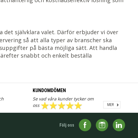
ätthanterlig och kostnadseffektiv lösning som
a det självklara valet. Därför erbjuder vi över
ervering så att alla typer av branscher ska
suppgifter på bästa möjliga sätt. Att handla
 därefter snabbt och enkelt beställa
KUNDOMDÖMEN
ch
Se vad våra kunder tycker om
oss
MER
Följ oss