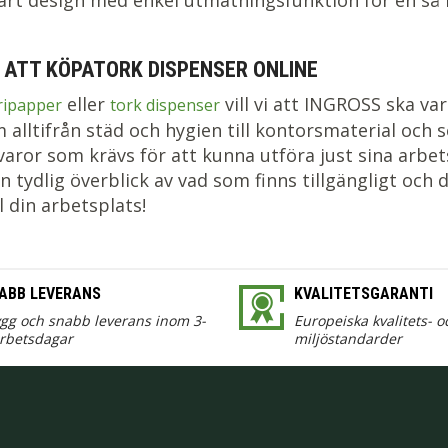
t design med enkel utmatningsfunktion för en så l
 ATT KÖPATORK DISPENSER ONLINE
eller
vill vi att INGROSS ska var
ripapper
tork dispenser
alltifrån städ och hygien till kontorsmaterial och s
varor som krävs för att kunna utföra just sina arbet
en tydlig överblick av vad som finns tillgängligt och
l din arbetsplats!
ABB LEVERANS
KVALITETSGARANTI
ygg och snabb leverans inom 3-
Europeiska kvalitets- o
arbetsdagar
miljöstandarder