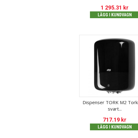
1 295.31
kr
LÄGG I KUNDVAGN
Dispenser TORK M2 Torkr
svart...
717.19
kr
LÄGG I KUNDVAGN