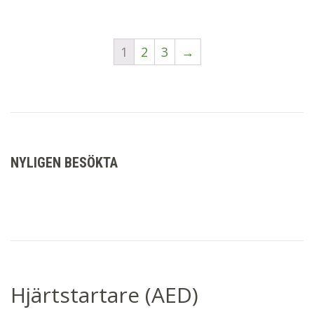
1
2
3
→
NYLIGEN BESÖKTA
Hjärtstartare (AED)