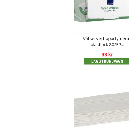
Våtservett oparfymer
plastlock 80/FP...
33
kr
LÄGG I KUNDVAGN