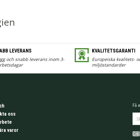
gien
ABB LEVERANS
KVALITETSGARANTI
ygg och snabb leverans inom 3-
Europeiska kvalitets- o
arbetsdagar
miljöstandarder
ch
Få 
kta oss
arbete
ära varor