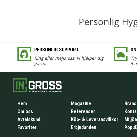
Personlig Hy
PERSONLIG SUPPORT
SN
Ring eller mejla oss, vi hjälper dig
Tr
gärna
5 
Hem
Magazine
Brans
Om oss
Referenser
Konta
Avtalskund
Köp- & Leveransvillkor
Miljö
Favoriter
Erbjudanden
Popul