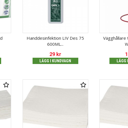
ad
Handdesinfektion LIV Des 75
Vägghållare t
600ML...
W
29
kr
LÄGG I KUNDVAGN
LÄGG 