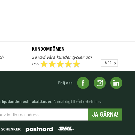
KUNDOMDÖMEN
ch
Se vad våra kunder tycker om
oss
MER
Följ oss
erbjudanden och rabattkoder.
Anmäl dig till vårt nyhetsbrev.
JA GÄRNA!