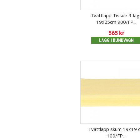
Tvättlapp Tissue 9-lag
19x25cm 900/FP...
565
kr
LÄGG I KUNDVAGN
Tvättlapp skum 19×19 
100/FP...