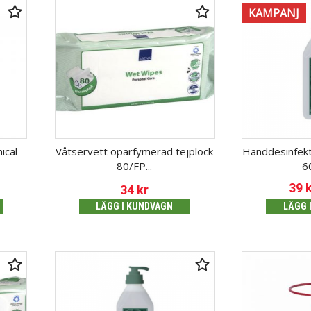
KAMPANJ
ical
Våtservett oparfymerad tejplock
Handdesinfekt
80/FP...
6
39
34
kr
LÄGG I KUNDVAGN
LÄGG 