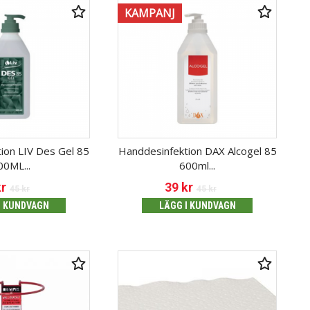
KAMPANJ
ion LIV Des Gel 85
Handdesinfektion DAX Alcogel 85
00ML...
600ml...
kr
39
kr
45
kr
45
kr
I KUNDVAGN
LÄGG I KUNDVAGN