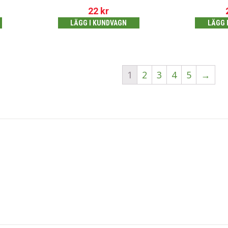
22
kr
LÄGG I KUNDVAGN
LÄGG 
1
2
3
4
5
→