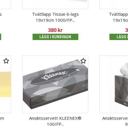
s
Tvättlapp Tissue 6-lags
Tvättlapp
19x19cm 1000/FP...
19x19c
380
kr
LÄGG I KUNDVAGN
LÄGG 
cm
Ansiktsservett KLEENEX®
Ansiktsserv
100/FP...
9