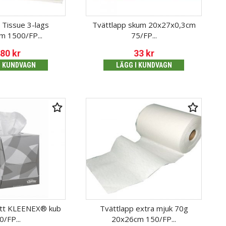
 Tissue 3-lags
Tvättlapp skum 20x27x0,3cm
m 1500/FP...
75/FP...
380
kr
33
kr
I KUNDVAGN
LÄGG I KUNDVAGN
ett KLEENEX® kub
Tvättlapp extra mjuk 70g
0/FP...
20x26cm 150/FP...