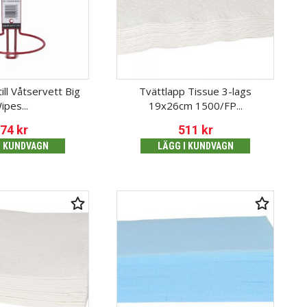
ill Våtservett Big
Tvättlapp Tissue 3-lags
ipes...
19x26cm 1500/FP...
174
kr
511
kr
I KUNDVAGN
LÄGG I KUNDVAGN