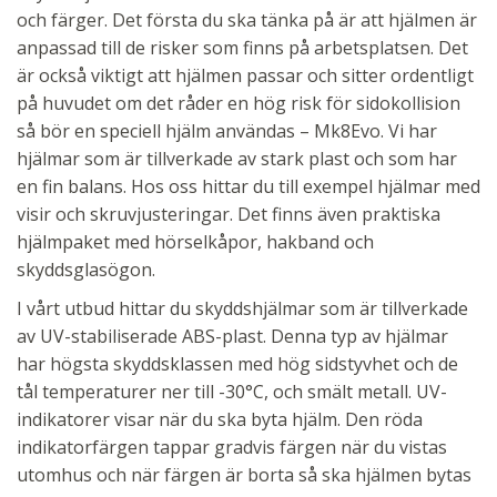
och färger. Det första du ska tänka på är att hjälmen är
anpassad till de risker som finns på arbetsplatsen. Det
är också viktigt att hjälmen passar och sitter ordentligt
på huvudet om det råder en hög risk för sidokollision
så bör en speciell hjälm användas – Mk8Evo. Vi har
hjälmar som är tillverkade av stark plast och som har
en fin balans. Hos oss hittar du till exempel hjälmar med
visir och skruvjusteringar. Det finns även praktiska
hjälmpaket med hörselkåpor, hakband och
skyddsglasögon.
I vårt utbud hittar du skyddshjälmar som är tillverkade
av UV-stabiliserade ABS-plast. Denna typ av hjälmar
har högsta skyddsklassen med hög sidstyvhet och de
tål temperaturer ner till -30°C, och smält metall. UV-
indikatorer visar när du ska byta hjälm. Den röda
indikatorfärgen tappar gradvis färgen när du vistas
utomhus och när färgen är borta så ska hjälmen bytas