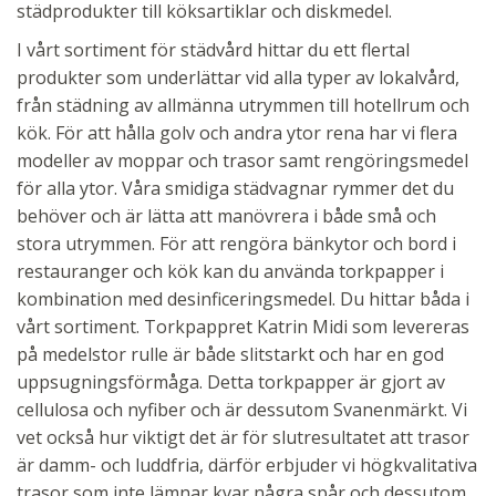
städprodukter till köksartiklar och diskmedel.
I vårt sortiment för städvård hittar du ett flertal
produkter som underlättar vid alla typer av lokalvård,
från städning av allmänna utrymmen till hotellrum och
kök. För att hålla golv och andra ytor rena har vi flera
modeller av moppar och trasor samt rengöringsmedel
för alla ytor. Våra smidiga städvagnar rymmer det du
behöver och är lätta att manövrera i både små och
stora utrymmen. För att rengöra bänkytor och bord i
restauranger och kök kan du använda torkpapper i
kombination med desinficeringsmedel. Du hittar båda i
vårt sortiment. Torkpappret Katrin Midi som levereras
på medelstor rulle är både slitstarkt och har en god
uppsugningsförmåga. Detta torkpapper är gjort av
cellulosa och nyfiber och är dessutom Svanenmärkt. Vi
vet också hur viktigt det är för slutresultatet att trasor
är damm- och luddfria, därför erbjuder vi högkvalitativa
trasor som inte lämnar kvar några spår och dessutom